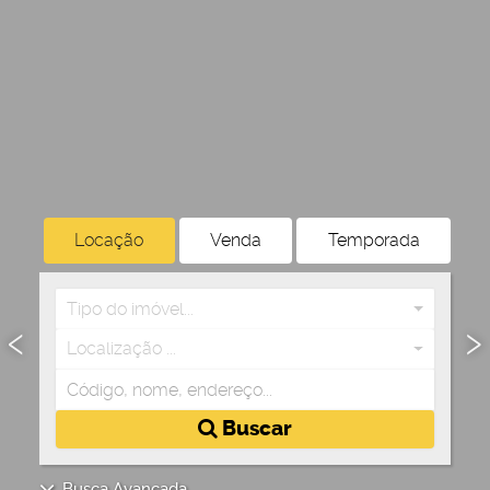
Locação
Venda
Temporada
Tipo do imóvel...
‹
›
Localização ...
Buscar
Busca Avançada