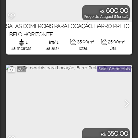
600,00
R$
Preço de Aluguel (Mensal)
SALAS COMERCIAIS PARA LOCAÇÃO, BARRO PRETO
- BELO HORIZONTE
35
.00
m²
25
.00
m²
1
1
Total:
Útil:
Banheiro(s)
Sala(s)
Salas Comerciais
204
550,00
R$