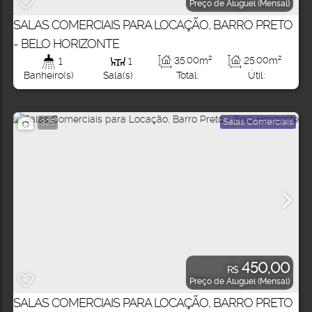
Preço de Aluguel (Mensal)
SALAS COMERCIAIS PARA LOCAÇÃO, BARRO PRETO
- BELO HORIZONTE
35
.00
m²
25
.00
m²
1
1
Total:
Útil:
Banheiro(s)
Sala(s)
Salas Comerciais
325
450,00
R$
Preço de Aluguel (Mensal)
SALAS COMERCIAIS PARA LOCAÇÃO, BARRO PRETO