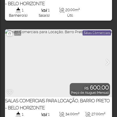
- BELO HORIZONTE
20
.00
m²
1
1
Útil:
Banheiro(s)
Sala(s)
Salas Comerciais
194
600,00
R$
Preço de Aluguel (Mensal)
SALAS COMERCIAIS PARA LOCAÇÃO, BARRO PRETO
- BELO HORIZONTE
34
.00
m²
27
.00
m²
1
1