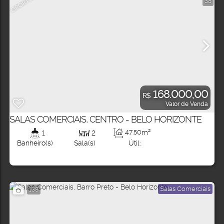
38
168.000,00
R$
Valor de Venda
SALAS COMERCIAIS, CENTRO - BELO HORIZONTE
47
.50
m²
1
2
Útil:
Banheiro(s)
Sala(s)
Salas Comerciais
138