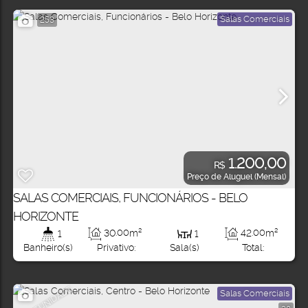
Salas Comerciais
253
1.200,00
R$
Preço de Aluguel (Mensal)
SALAS COMERCIAIS, FUNCIONÁRIOS - BELO
HORIZONTE
30
.00
m²
42
.00
m²
1
1
Privativo:
Total:
Banheiro(s)
Sala(s)
OPORTUNIDADE
Salas Comerciais