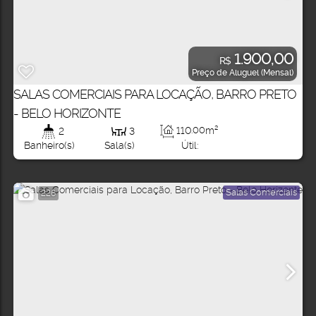
1.900,00
R$
Preço de Aluguel (Mensal)
SALAS COMERCIAIS PARA LOCAÇÃO, BARRO PRETO
- BELO HORIZONTE
110
.00
m²
2
3
Útil:
Banheiro(s)
Sala(s)
Salas Comerciais
226