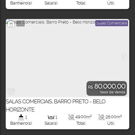
Total:
Útil:
Banheiro(s)
Sala(s)
Salas Comerciais
106
80.000,00
R$
Valor de Venda
SALAS COMERCIAIS, BARRO PRETO - BELO
HORIZONTE
49
.00
m²
26
.00
m²
1
1
Total:
Útil:
Banheiro(s)
Sala(s)