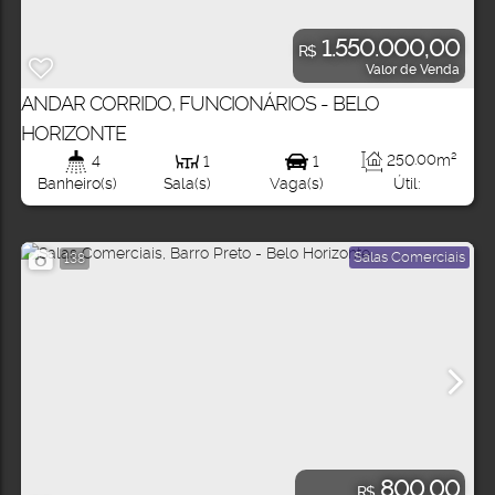
1.550.000,00
R$
Valor de Venda
ANDAR CORRIDO, FUNCIONÁRIOS - BELO
HORIZONTE
250
.00
m²
4
1
1
Útil:
Banheiro(s)
Sala(s)
Vaga(s)
Salas Comerciais
138
800,00
R$