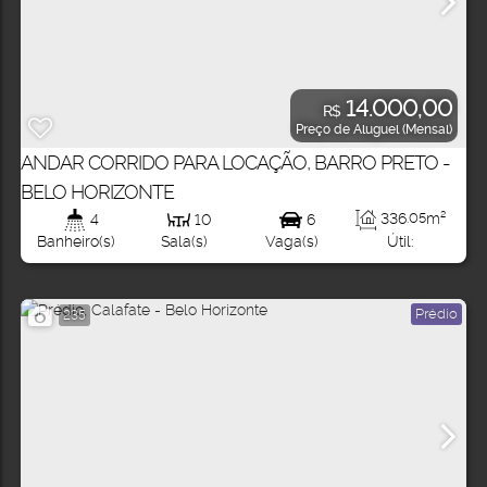
14.000,00
R$
Preço de Aluguel (Mensal)
ANDAR CORRIDO PARA LOCAÇÃO, BARRO PRETO -
BELO HORIZONTE
336
.05
m²
4
10
6
Útil:
Banheiro(s)
Sala(s)
Vaga(s)
Prédio
235