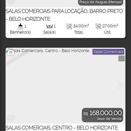
Preço de Aluguel (Mensal)
SALAS COMERCIAIS PARA LOCAÇÃO, BARRO PRETO
- BELO HORIZONTE
34
.00
m²
27
.00
m²
1
1
Total:
Útil:
Banheiro(s)
Sala(s)
OPORTUNIDADE
Salas Comerciais
38
168.000,00
R$
Valor de Venda
SALAS COMERCIAIS, CENTRO - BELO HORIZONTE