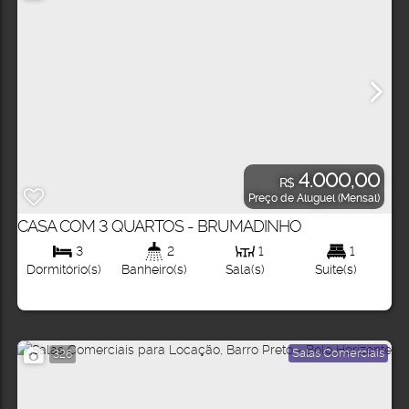
4.000,00
R$
Preço de Aluguel (Mensal)
CASA COM 3 QUARTOS - BRUMADINHO
3
2
1
1
Dormitório(s)
Banheiro(s)
Sala(s)
Suíte(s)
Salas Comerciais
326