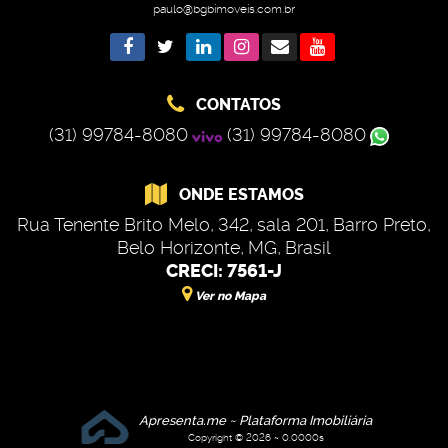
paulo@bgbimoveis.com.br
CONTATOS
(31) 99784-8080
(31) 99784-8080
ONDE ESTAMOS
Rua Tenente Brito Melo
,
342
,
sala 201
,
Barro Preto
,
Belo Horizonte
,
MG
,
Brasil
CRECI: 7561-J
Ver no Mapa
Apresenta.me ~ Plataforma Imobiliária
Copyright © 2026 ~ 0.0000s