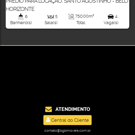
PRÉDIO PARA LOCAÇÃO, SANTO AGOSTINHO - BELO
HORIZONTE
750
.00
m²
6
5
4
Total:
Banheiro(s)
Sala(s)
Vaga(s)
ATENDIMENTO
Central do Cliente
contato@bgbimoveis.com.br