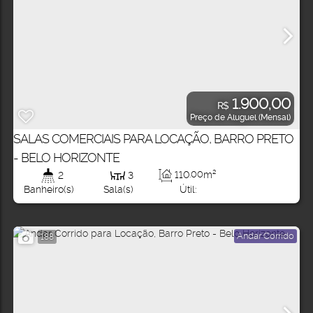
1.900,00
R$
Preço de Aluguel (Mensal)
SALAS COMERCIAIS PARA LOCAÇÃO, BARRO PRETO
- BELO HORIZONTE
110
.00
m²
2
3
Útil:
Banheiro(s)
Sala(s)
Andar Corrido
188