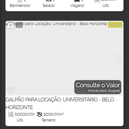
Útil:
Banheiro(s)
Sala(s)
Vaga(s)
Galpão
191
Consulte o Valor
Imóvel para Aluguel
GALPÃO PARA LOCAÇÃO, UNIVERSITÁRIO - BELO
HORIZONTE
50000
.00
m²
9200
.00
m²
Útil:
Terreno: