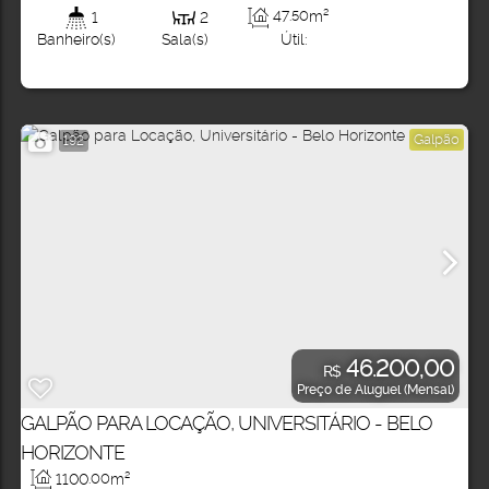
47
.50
m²
1
2
Útil:
Banheiro(s)
Sala(s)
Galpão
192
46.200,00
R$
Preço de Aluguel (Mensal)
GALPÃO PARA LOCAÇÃO, UNIVERSITÁRIO - BELO
HORIZONTE
1100
.00
m²