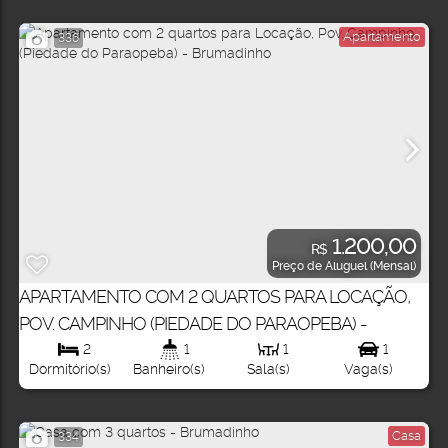
Apartamento
336
1.200,00
R$
Preço de Aluguel (Mensal)
APARTAMENTO COM 2 QUARTOS PARA LOCAÇÃO,
POV. CAMPINHO (PIEDADE DO PARAOPEBA) -
BRUMADINHO
2
1
1
1
Dormitório(s)
Banheiro(s)
Sala(s)
Vaga(s)
Casa
334