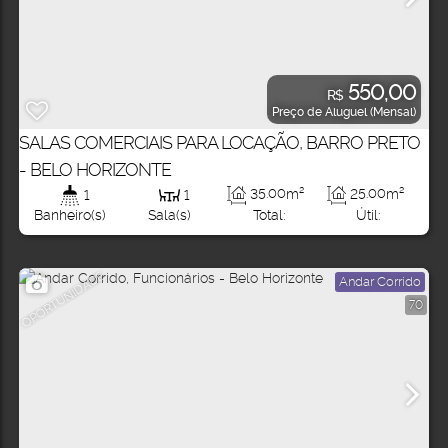
550,00
R$
Preço de Aluguel (Mensal)
SALAS COMERCIAIS PARA LOCAÇÃO, BARRO PRETO
- BELO HORIZONTE
35
.00
m²
25
.00
m²
1
1
Total:
Útil:
Banheiro(s)
Sala(s)
OPORTUNIDADE
Andar Corrido
70