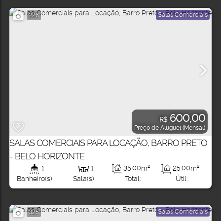
Salas Comerciais
226
600,00
R$
Preço de Aluguel (Mensal)
SALAS COMERCIAIS PARA LOCAÇÃO, BARRO PRETO
- BELO HORIZONTE
35
.00
m²
25
.00
m²
1
1
Total:
Útil:
Banheiro(s)
Sala(s)
Salas Comerciais
325