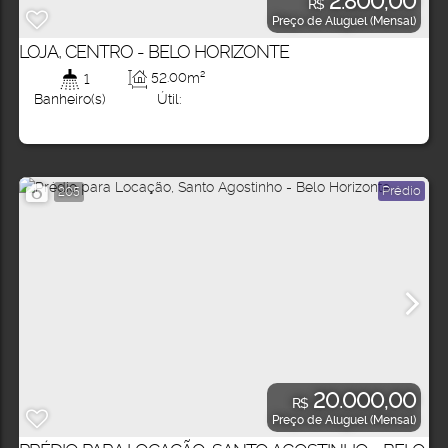
2.800,00
R$
Preço de Aluguel (Mensal)
LOJA, CENTRO - BELO HORIZONTE
52
.00
m²
1
Útil:
Banheiro(s)
Prédio
205
20.000,00
R$
Preço de Aluguel (Mensal)