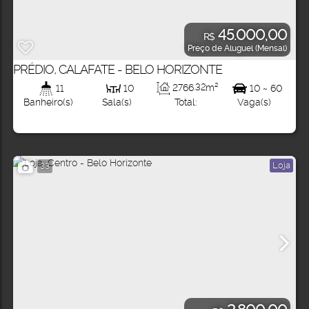
45.000,00
R$
Preço de Aluguel (Mensal)
PRÉDIO, CALAFATE - BELO HORIZONTE
2766
.32
m²
11
10
10 ~ 60
Total:
Banheiro(s)
Sala(s)
Vaga(s)
Loja
33