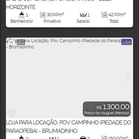
HORIZONTE
30
.00
m²
42
.00
m²
1
1
Privativo:
Total:
Banheiro(s)
Sala(s)
Loja
321
1.300,00
R$
Preço de Aluguel (Mensal)
LOJA PARA LOCAÇÃO, POV. CAMPINHO (PIEDADE DO
PARAOPEBA) - BRUMADINHO
150
.00
m²
2
1
2