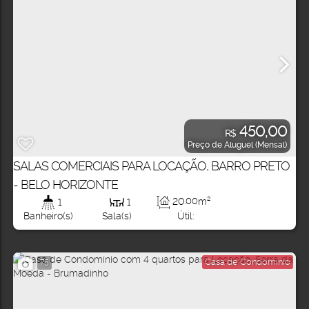
450,00
R$
Preço de Aluguel (Mensal)
SALAS COMERCIAIS PARA LOCAÇÃO, BARRO PRETO
- BELO HORIZONTE
20
.00
m²
1
1
Útil:
Banheiro(s)
Sala(s)
Casa de Condomínio
75