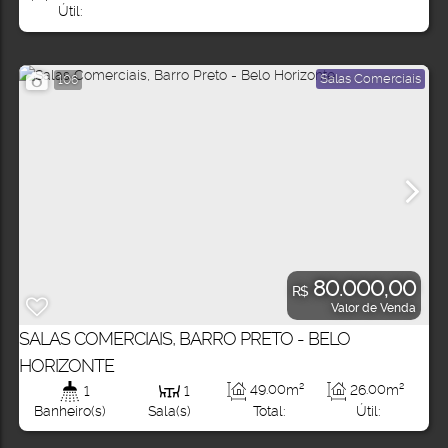
Útil:
Salas Comerciais
106
80.000,00
R$
Valor de Venda
SALAS COMERCIAIS, BARRO PRETO - BELO
HORIZONTE
49
.00
m²
26
.00
m²
1
1
Total:
Útil:
Banheiro(s)
Sala(s)