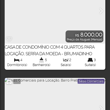
8.000,00
R$
Preço de Aluguel (Mensal)
CASA DE CONDOMÍNIO COM 4 QUARTOS PARA
LOCAÇÃO, SERRA DA MOEDA - BRUMADINHO
4
5
2
3
Dormitório(s)
Banheiro(s)
Sala(s)
Suíte(s)
Salas Comerciais
204