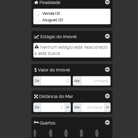
Finalidade
Venda (3)
Aluguel (2)
Estágio do Imóvel
Nenhum estágio está relacionado
a esta busca.
Valor do Imóvel
De
Até
Distância do Mar
De
m
Até
m
Quartos
1
2
3
4
5