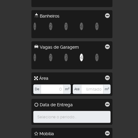
Banheiros
1
2
3
4
5
Vagas de Garagem
1
2
3
4
5
Área
De
m²
Até
m²
Data de Entrega
Mobilia