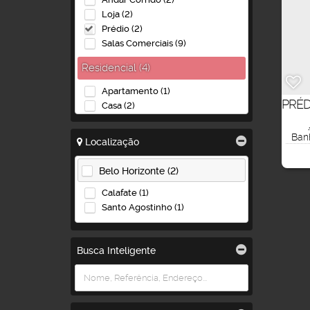
Loja (2)
Prédio (2)
Salas Comerciais (9)
Residencial (4)
Apartamento (1)
PRÉD
Casa (2)
Casa de Condomínio (1)
Banh
Localização
Industrial (2)
Galpão (2)
Belo Horizonte (2)
Calafate (1)
Santo Agostinho (1)
Busca Inteligente