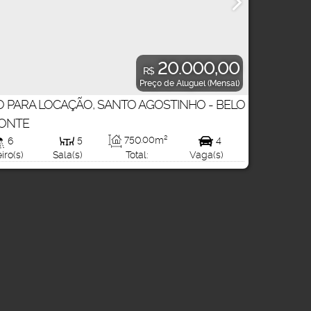
20.000,00
R$
Preço de Aluguel (Mensal)
O PARA LOCAÇÃO, SANTO AGOSTINHO - BELO
ONTE
m²
720
.00
m²
Terreno:
750
.00
m²
6
5
4
Total:
iro(s)
Sala(s)
Vaga(s)