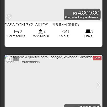
4.000,00
R$
Preço de Aluguel (Mensal)
CASA COM 3 QUARTOS - BRUMADINHO
3
2
1
1
Dormitório(s)
Banheiro(s)
Sala(s)
Suíte(s)
Casa
314