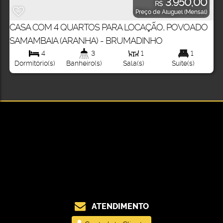
3.950,00
R$
Preço de Aluguel (Mensal)
CASA COM 4 QUARTOS PARA LOCAÇÃO, POVOADO
SAMAMBAIA (ARANHA) - BRUMADINHO
4
3
1
1
Dormitório(s)
Banheiro(s)
Sala(s)
Suíte(s)
ATENDIMENTO