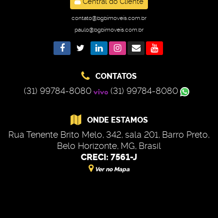
Central do Cliente
contato@bgbimoveis.com.br
paulo@bgbimoveis.com.br
CONTATOS
(31) 99784-8080
(31) 99784-8080
ONDE ESTAMOS
Rua Tenente Brito Melo
,
342
,
sala 201
,
Barro Preto
,
Belo Horizonte
,
MG
,
Brasil
CRECI: 7561-J
Ver no Mapa