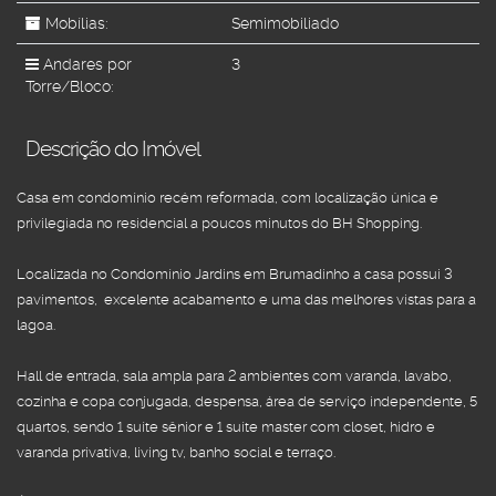
Mobílias:
Semimobiliado
Andares por
3
Torre/Bloco:
Descrição do Imóvel
Casa em condomínio recém reformada, com localização única e 
privilegiada no residencial a poucos minutos do BH Shopping.

Localizada no Condomínio Jardins em Brumadinho a casa possui 3 
pavimentos,  excelente acabamento e uma das melhores vistas para a 
lagoa.

Hall de entrada, sala ampla para 2 ambientes com varanda, lavabo, 
cozinha e copa conjugada, despensa, área de serviço independente, 5 
quartos, sendo 1 suíte sênior e 1 suíte master com closet, hidro e 
varanda privativa, living tv, banho social e terraço.
