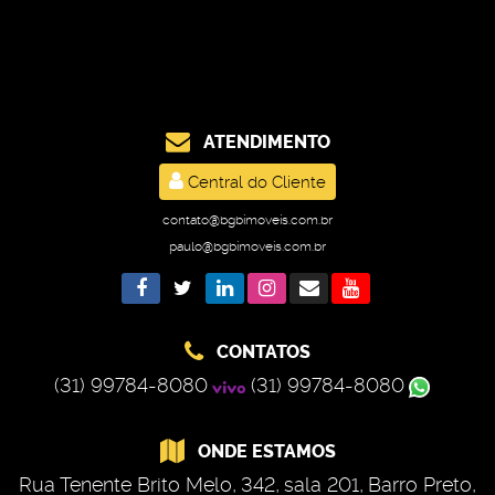
ATENDIMENTO
Central do Cliente
contato@bgbimoveis.com.br
paulo@bgbimoveis.com.br
CONTATOS
(31) 99784-8080
(31) 99784-8080
ONDE ESTAMOS
Rua Tenente Brito Melo
,
342
,
sala 201
,
Barro Preto
,