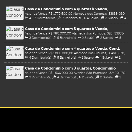
Casa de Condomínio com 4 quartos à Venda,
Valor de Venda
R$
1.779.500,00
Alameda dos Cardeais, 33833-030,
Condomínio Vale do Ouro - Ribeirão das Neves
4 ~ 7
Dormitório(s)
,
7
Banheiro(s)
,
4
Sala(s)
,
3
Suíte(s)
,
4
Condomínio Vale do Ouro, Ribeirão das Neves, Minas Gerais, Brasil
Vaga(s)
,
Útil:
750
.00
m²
,
Terreno:
6000
.00
m²
Casa de Condomínio com 3 quartos à Venda,
Valor de Venda
R$
790.000,00
Alameda dos Pombos, 326, 33833-
Condomínio Vale do Ouro - Ribeirão das Neves
3
Dormitório(s)
,
5
Banheiro(s)
,
2
Sala(s)
,
2
Suíte(s)
,
5
240, Condomínio Vale do Ouro, Ribeirão das Neves, Minas Gerais,
Vaga(s)
,
Útil:
250
.00
m²
,
Terreno:
1500
.00
m²
Brasil
Casa de Condomínio com 4 quartos à Venda, Cond.
Valor de Venda
R$
1.600.000,00
Alameda das Braúnas, 32490-370,
Retiro do Chalé (Piedade do Paraopeba) -
4
Dormitório(s)
,
5
Banheiro(s)
,
1
Sala(s)
,
4
Suíte(s)
,
2
Cond. Retiro do Chalé (Piedade do Paraopeba), Brumadinho, Minas
Brumadinho
Vaga(s)
,
Útil:
250
.00
m²
,
Terreno:
1000
.00
m²
Gerais, Brasil
Casa de Condomínio com 3 quartos, Condomínio
Valor de Venda
R$
1.500.000,00
Avenida São Francisco, 32490-170,
Águas Claras (Piedade do Paraopeba) - Brumadinho
3
Dormitório(s)
,
4
Banheiro(s)
,
2
Sala(s)
,
2
Suíte(s)
,
2
Condomínio Águas Claras (Piedade do Paraopeba), Brumadinho,
Vaga(s)
,
Útil:
400
.00
m²
,
Terreno:
2160
.00
m²
Minas Gerais, Brasil