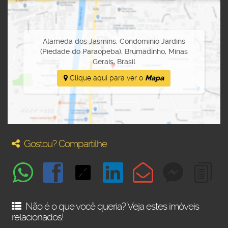
Alameda dos Jasmins
,
Condomínio Jardins
(Piedade do Paraopeba)
,
Brumadinho
,
Minas
Gerais
,
Brasil
Clique aqui para ver o
Mapa
Gostou? Compartilhe
Não é o que você queria? Veja estes imóveis
relacionados!