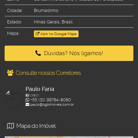
Cidade:
Brumadinho
Estado:
Minas Gerais, Brasil
Mapa:
Abrir no Google Maps
Dúvidas? Nós ligamos!
Consulte nossos Corretores
Paulo Faria
CRECI
37031
+55 (31) 99784-8080
paulo@bgbimoveis.com.br
Página do Corretor
Mapa do Imóvel