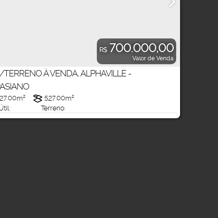
700.000,00
R$
Valor de Venda
/TERRENO À VENDA, ALPHAVILLE -
ASIANO
27
.00
m²
527
.00
m²
Útil:
Terreno: