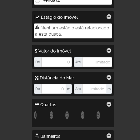
Venda (1)
Estágio do Imóvel
Nenhum estágio está relacionado
a esta busca.
Valor do Imóvel
De
Até
Distância do Mar
De
m
Até
m
Quartos
1
2
3
4
5
Banheiros