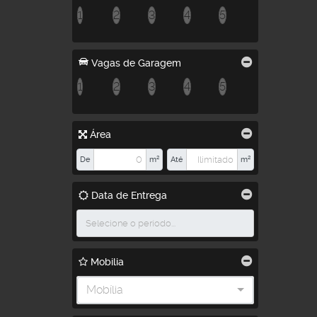
1
2
3
4
5
Vagas de Garagem
1
2
3
4
5
Área
De
m²
Até
m²
Data de Entrega
Mobilia
Mobília