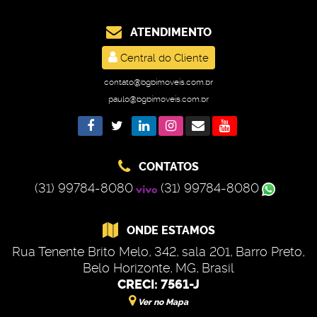
ATENDIMENTO
Central do Cliente
contato@bgbimoveis.com.br
paulo@bgbimoveis.com.br
CONTATOS
(31) 99784-8080
(31) 99784-8080
ONDE ESTAMOS
Rua Tenente Brito Melo
,
342
,
sala 201
,
Barro Preto
,
Belo Horizonte
,
MG
,
Brasil
CRECI: 7561-J
Ver no Mapa