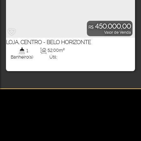
450.000,00
R$
Valor de Venda
LOJA, CENTRO - BELO HORIZONTE
52
.00
m²
1
Útil:
Banheiro(s)