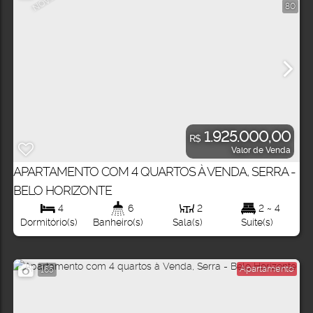
NOVO
80
1.925.000,00
R$
Valor de Venda
APARTAMENTO COM 4 QUARTOS À VENDA, SERRA -
BELO HORIZONTE
4
6
2
2 ~ 4
Dormitório(s)
Banheiro(s)
Sala(s)
Suíte(s)
Apartamento
165