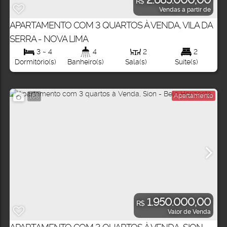
R$
Vendas a partir de
APARTAMENTO COM 3 QUARTOS À VENDA, VILA DA
SERRA - NOVA LIMA
3 ~ 4
4
2
2
Dormitório(s)
Banheiro(s)
Sala(s)
Suíte(s)
Apartamento
168
1.950.000,00
R$
Valor de Venda