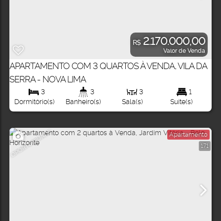
2.170.000,00
R$
Valor de Venda
APARTAMENTO COM 3 QUARTOS À VENDA, VILA DA
SERRA - NOVA LIMA
3
3
3
1
Dormitório(s)
Banheiro(s)
Sala(s)
Suíte(s)
OPORTUNIDADE
Apartamento
171