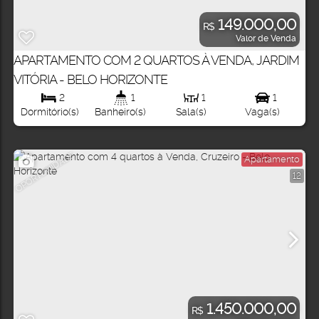
149.000,00
R$
Valor de Venda
APARTAMENTO COM 2 QUARTOS À VENDA, JARDIM
VITÓRIA - BELO HORIZONTE
2
1
1
1
Dormitório(s)
Banheiro(s)
Sala(s)
Vaga(s)
OPORTUNIDADE
Apartamento
12
1.450.000,00
R$