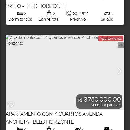
PRETO - BELO HORIZONTE
55
.00
m²
2
2
1
Privativo:
Dormitório(s)
Banheiro(s)
Sala(s)
Apartamento
NOVO
45
3.750.000,00
R$
Vendas a partir de
APARTAMENTO COM 4 QUARTOS À VENDA,
ANCHIETA - BELO HORIZONTE
4
4
2
2