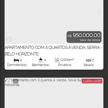
950.000,00
R$
Valor de Venda
APARTAMENTO COM 4 QUARTOS À VENDA, SERRA -
BELO HORIZONTE
123
.94
m²
4
4
2
Privativo:
Dormitório(s)
Banheiro(s)
Sala(s)
Apartamento
96