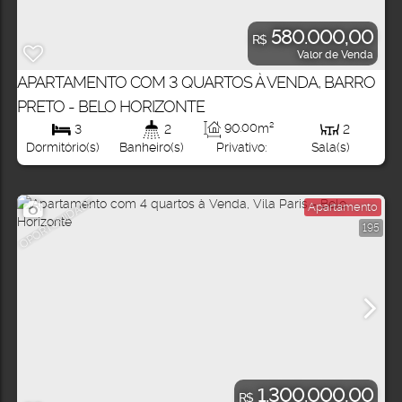
580.000,00
R$
Valor de Venda
APARTAMENTO COM 3 QUARTOS À VENDA, BARRO
PRETO - BELO HORIZONTE
90
.00
m²
3
2
2
Privativo:
Dormitório(s)
Banheiro(s)
Sala(s)
OPORTUNIDADE
Apartamento
195
1.300.000,00
R$