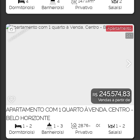
147
.13
m²
4
4
2
Privativo:
Dormitório(s)
Banheiro(s)
Sala(s)
LANÇAMENTO
Apartamento
147
245.574,83
R$
Vendas a partir de
APARTAMENTO COM 1 QUARTO À VENDA, CENTRO -
BELO HORIZONTE
28
.76
~
.00
m²
1 ~ 2
1 ~ 3
1 ~ 2
132
Privativo:
Dormitório(s)
Banheiro(s)
Sala(s)