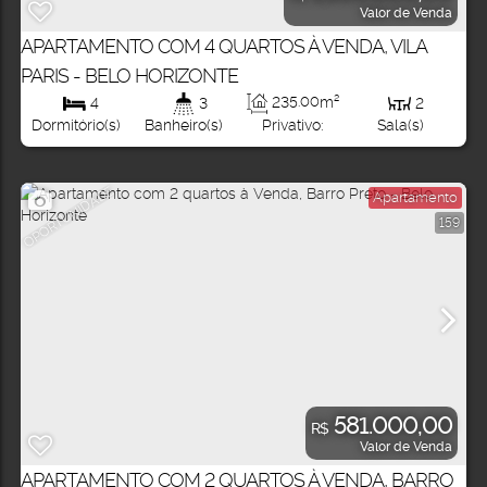
Valor de Venda
APARTAMENTO COM 4 QUARTOS À VENDA, VILA
PARIS - BELO HORIZONTE
235
.00
m²
4
3
2
Privativo:
Dormitório(s)
Banheiro(s)
Sala(s)
OPORTUNIDADE
Apartamento
159
581.000,00
R$
Valor de Venda
APARTAMENTO COM 2 QUARTOS À VENDA, BARRO