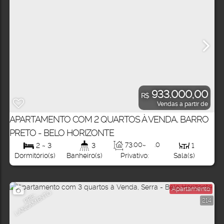
933.000,00
R$
Vendas a partir de
APARTAMENTO COM 2 QUARTOS À VENDA, BARRO
PRETO - BELO HORIZONTE
73
.00
~
.00
m²
2 ~ 3
3
1
100
Privativo:
Dormitório(s)
Banheiro(s)
Sala(s)
Apartamento
O
P
R
É
-
L
A
N
Ç
A
M
E
N
T
214