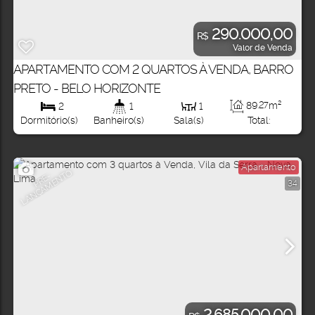
290.000,00
R$
Valor de Venda
APARTAMENTO COM 2 QUARTOS À VENDA, BARRO
PRETO - BELO HORIZONTE
89
.27
m²
2
1
1
Total:
Dormitório(s)
Banheiro(s)
Sala(s)
Apartamento
O
P
R
É
-
L
A
N
Ç
A
M
E
N
T
34
2.685.000,00