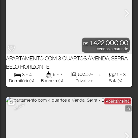
1.422.000,00
R$
Vendas a partir de
APARTAMENTO COM 3 QUARTOS À VENDA, SERRA -
BELO HORIZONTE
100
.00
~
.00
m²
3 ~ 4
5 ~ 7
1 ~ 3
280
Privativo:
Dormitório(s)
Banheiro(s)
Sala(s)
Apartamento
NOVO
79