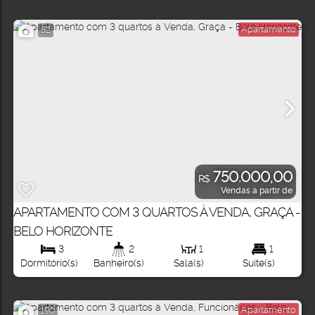
Apartamento
52
750.000,00
R$
Vendas a partir de
APARTAMENTO COM 3 QUARTOS À VENDA, GRAÇA -
BELO HORIZONTE
3
2
1
1
Dormitório(s)
Banheiro(s)
Sala(s)
Suíte(s)
Apartamento
190