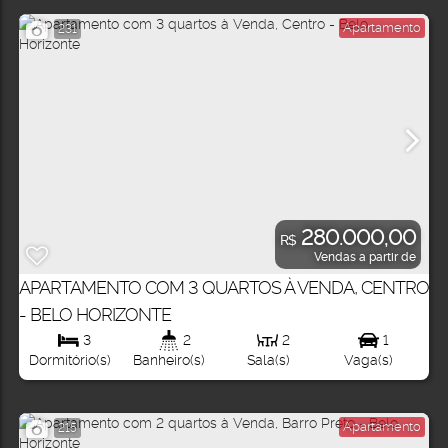
Apartamento
231
280.000,00
R$
Vendas a partir de
APARTAMENTO COM 3 QUARTOS À VENDA, CENTRO
- BELO HORIZONTE
3
2
2
1
Dormitório(s)
Banheiro(s)
Sala(s)
Vaga(s)
Apartamento
215