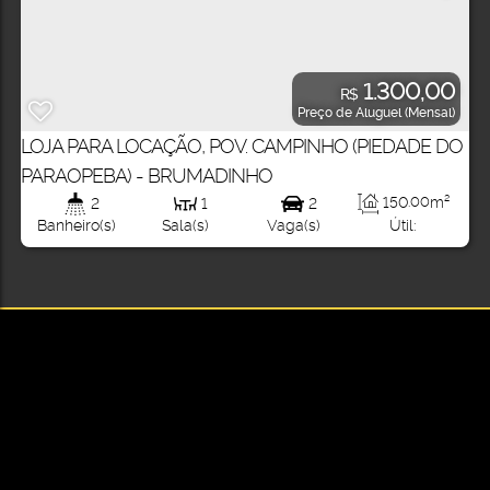
1.300,00
R$
Preço de Aluguel (Mensal)
LOJA PARA LOCAÇÃO, POV. CAMPINHO (PIEDADE DO
PARAOPEBA) - BRUMADINHO
150
.00
m²
2
1
2
Útil:
Banheiro(s)
Sala(s)
Vaga(s)