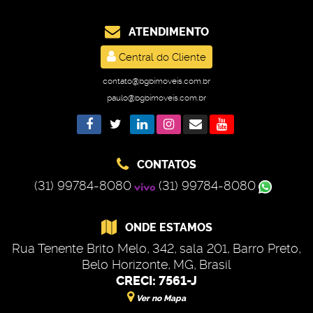
ATENDIMENTO
Central do Cliente
contato@bgbimoveis.com.br
paulo@bgbimoveis.com.br
CONTATOS
(31) 99784-8080
(31) 99784-8080
ONDE ESTAMOS
Rua Tenente Brito Melo
,
342
,
sala 201
,
Barro Preto
,
Belo Horizonte
,
MG
,
Brasil
CRECI: 7561-J
Ver no Mapa