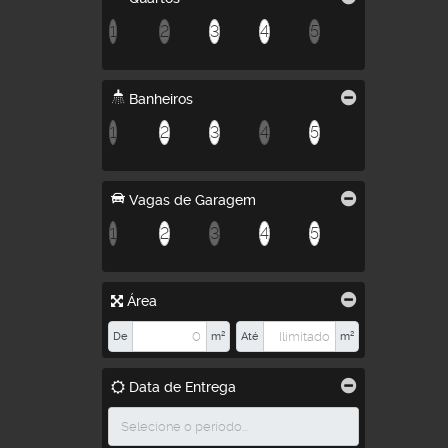
1
2
3
4
5
Banheiros
1
2
3
4
5
Vagas de Garagem
1
2
3
4
5
Área
De
m²
Até
m²
Data de Entrega