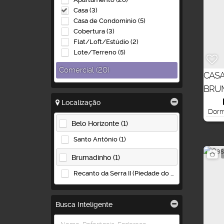
Casa (3)
Casa de Condomínio (5)
Cobertura (3)
Flat/Loft/Estúdio (2)
Lote/Terreno (5)
Comercial (20)
CASA
Andar Corrido (2)
BRU
Loja (1)
Localização
Prédio (3)
Dormi
Salas Comerciais (13)
Belo Horizonte (1)
Terreno (1)
Santo Antônio (1)
Industrial (1)
Brumadinho (1)
Lote/Terreno (1)
Recanto da Serra II (Piedade do Paraopeba) (1)
Busca Inteligente