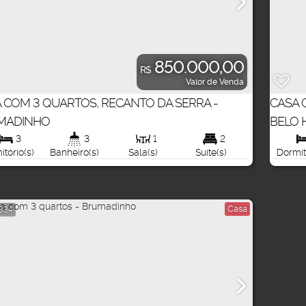
850.000,00
R$
Valor de Venda
 COM 3 QUARTOS, RECANTO DA SERRA -
CASA 
MADINHO
BELO 
1000
.00
3
3
1
2
Total:
tório(s)
Banheiro(s)
Sala(s)
Suíte(s)
Dormit
Casa
334