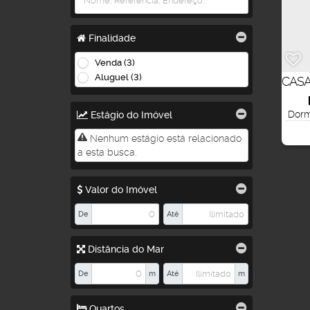
Finalidade
Venda (3)
Aluguel (3)
CASA
Dormi
Estágio do Imóvel
Nenhum estágio está relacionado
a esta busca.
Valor do Imóvel
De
Até
Distância do Mar
De
m
Até
m
Quartos