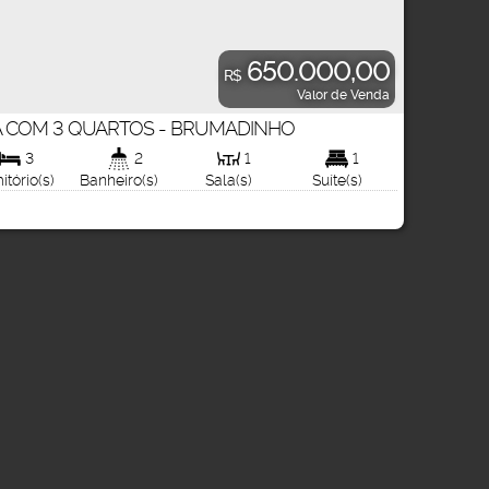
650.000,00
R$
Valor de Venda
 COM 3 QUARTOS - BRUMADINHO
1000
.00
3
2
1
1
Total:
tório(s)
Banheiro(s)
Sala(s)
Suíte(s)