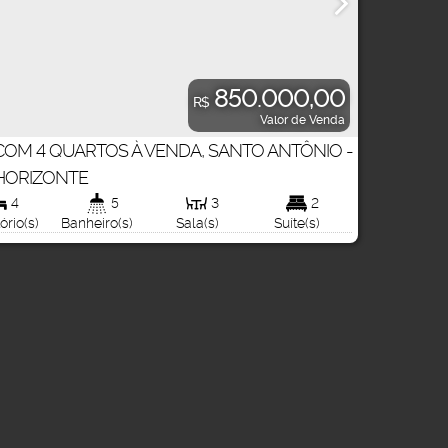
850.000,00
R$
Valor de Venda
COM 4 QUARTOS À VENDA, SANTO ANTÔNIO -
HORIZONTE
m²
300
.00
m²
4
4
5
3
2
5
Útil:
ório(s)
Vaga(s)
Banheiro(s)
Sala(s)
Suíte(s)
Vaga(s)